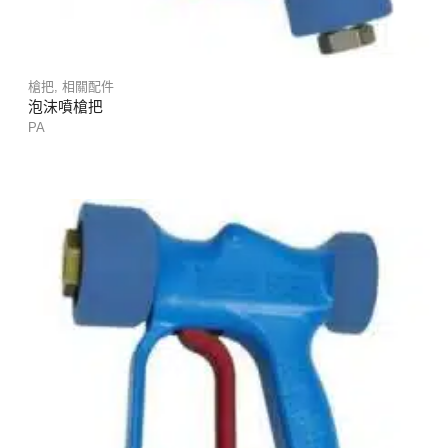
槍把
,
相關配件
泡沫噴槍把
PA