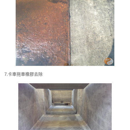
7.卡車拖車橡膠去除