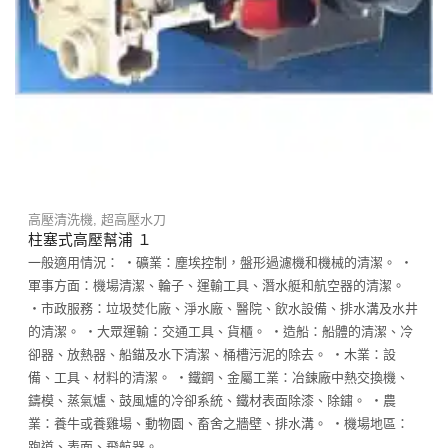
高壓清洗機
,
超高壓水刀
柱塞式高壓幫浦 １
一般適用情況： ‧礦業：塵埃控制，盤形過濾機和機械的清潔。 ‧
軍事方面：機場清潔、輪子、運輸工具、潛水艇和航空器的清潔。
‧市政服務：垃圾焚化廠、淨水廠、醫院、飲水設備、排水溝及水井
的清潔。 ‧大眾運輸：交通工具、貨櫃。 ‧造船：船體的清潔、冷
卻器、放熱器、船錨及水下清潔、桶槽污泥的除去。 ‧木業：設
備、工具、材料的清潔。 ‧鐵鋼、金屬工業：冶鍊廠中熱交換機、
鑄模、蒸氣爐、鼓風爐的冷卻系統、鐵材表面除漆、除鏽。 ‧農
業：養牛或養雞場、動物園、畜舍之牆壁、排水溝。 ‧機場地區：
跑道、表面、飛航器。......