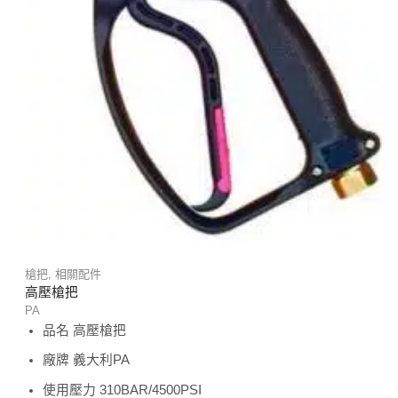
槍把
,
相關配件
高壓槍把
PA
品名 高壓槍把
廠牌 義大利PA
使用壓力 310BAR/4500PSI