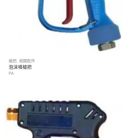
槍把
,
相關配件
泡沫噴槍把
PA