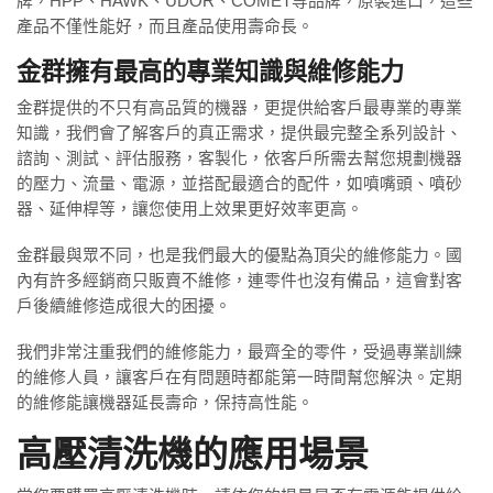
牌，HPP、HAWK、UDOR、COMET等品牌，原裝進口，這些
產品不僅性能好，而且產品使用壽命長。
金群擁有最高的專業知識與維修能力
金群提供的不只有高品質的機器，更提供給客戶最專業的專業
知識，我們會了解客戶的真正需求，提供最完整全系列設計、
諮詢、測試、評估服務，客製化，依客戶所需去幫您規劃機器
的壓力、流量、電源，並搭配最適合的配件，如噴嘴頭、噴砂
器、延伸桿等，讓您使用上效果更好效率更高。
金群最與眾不同，也是我們最大的優點為頂尖的維修能力。國
內有許多經銷商只販賣不維修，連零件也沒有備品，這會對客
戶後續維修造成很大的困擾。
我們非常注重我們的維修能力，最齊全的零件，受過專業訓練
的維修人員，讓客戶在有問題時都能第一時間幫您解決。定期
的維修能讓機器延長壽命，保持高性能。
高壓清洗機的應用場景