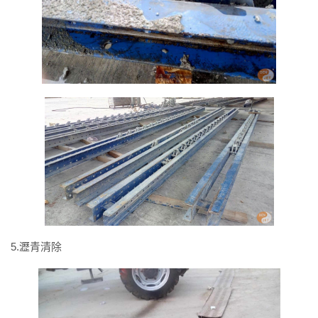
5.瀝青清除