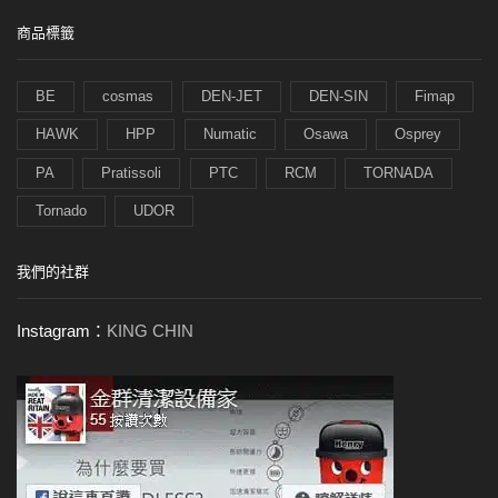
商品標籤
BE
cosmas
DEN-JET
DEN-SIN
Fimap
HAWK
HPP
Numatic
Osawa
Osprey
PA
Pratissoli
PTC
RCM
TORNADA
Tornado
UDOR
我們的社群
Instagram：
KING CHIN