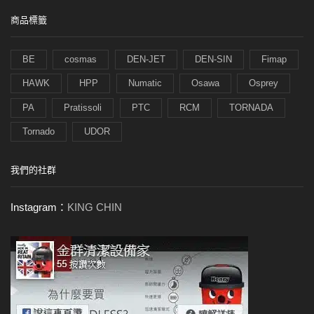
商品標籤
BE
cosmas
DEN-JET
DEN-SIN
Fimap
HAWK
HPP
Numatic
Osawa
Osprey
PA
Pratissoli
PTC
RCM
TORNADA
Tornado
UDOR
我們的社群
Instagram：
KING CHIN