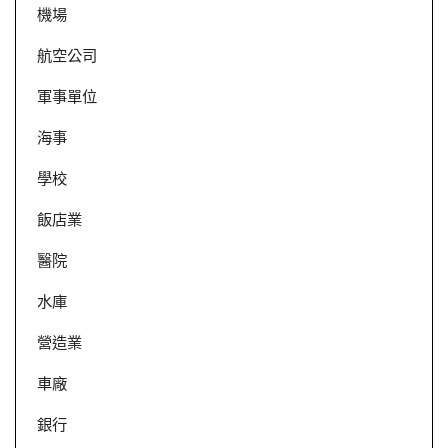
機場
航空公司
軍事單位
海事
學校
飯店業
醫院
水庫
營造業
車廠
銀行