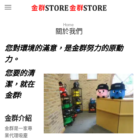
Menu
Home
關於我們
您對環境的滿意，是金群努力的原動
力。
您要的清
潔，就在
金群!
金群介紹
金群是一家專
業代理吸塵