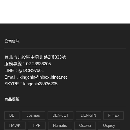
公司資訊
台北市北投區中央北路2段333號
服務專線：02-28936205
LINE：@DCR9796L
Email：kingchin@hibox.hinet.net
SKYPE：kingchin28936205
商品標籤
BE
cosmas
DEN-JET
DEN-SIN
Fimap
HAWK
HPP
Numatic
Osawa
Osprey