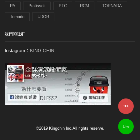
PA
Pratissoli
PTC
RCM
TORNADA
Tornado
UDOR
我們的社群
Instagram：
KING CHIN
TEL
Line
©2019 Kingchin lnc.All rights reserve.