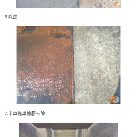
6.除鏽
7.卡車拖車橡膠去除