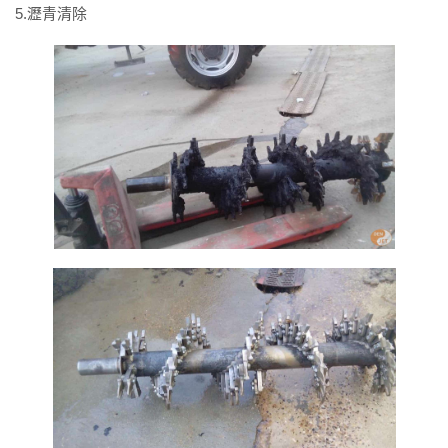
5.瀝青清除