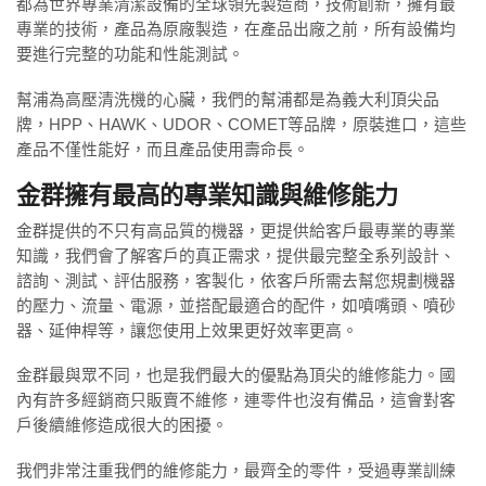
都為世界專業清潔設備的全球領先製造商，技術創新，擁有最
專業的技術，產品為原廠製造，在產品出廠之前，所有設備均
要進行完整的功能和性能測試。
幫浦為高壓清洗機的心臟，我們的幫浦都是為義大利頂尖品
牌，HPP、HAWK、UDOR、COMET等品牌，原裝進口，這些
產品不僅性能好，而且產品使用壽命長。
金群擁有最高的專業知識與維修能力
金群提供的不只有高品質的機器，更提供給客戶最專業的專業
知識，我們會了解客戶的真正需求，提供最完整全系列設計、
諮詢、測試、評估服務，客製化，依客戶所需去幫您規劃機器
的壓力、流量、電源，並搭配最適合的配件，如噴嘴頭、噴砂
器、延伸桿等，讓您使用上效果更好效率更高。
金群最與眾不同，也是我們最大的優點為頂尖的維修能力。國
內有許多經銷商只販賣不維修，連零件也沒有備品，這會對客
戶後續維修造成很大的困擾。
我們非常注重我們的維修能力，最齊全的零件，受過專業訓練