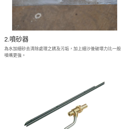
2.噴砂器
為水加細砂去清除處理之銹及污垢，加上細沙後破壞力比一般
噴嘴更強。