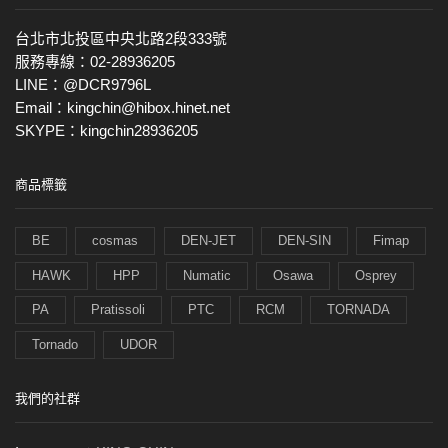
台北市北投區中央北路2段333號
服務專線：02-28936205
LINE：@DCR9796L
Email：kingchin@hibox.hinet.net
SKYPE：kingchin28936205
商品標籤
BE
cosmas
DEN-JET
DEN-SIN
Fimap
HAWK
HPP
Numatic
Osawa
Osprey
PA
Pratissoli
PTC
RCM
TORNADA
Tornado
UDOR
我們的社群