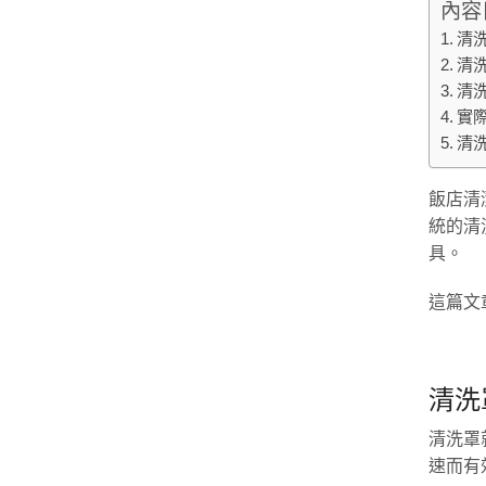
內容
清
清
清
實
清
飯店清
統的清
具。
這篇文
清洗
清洗罩
速而有