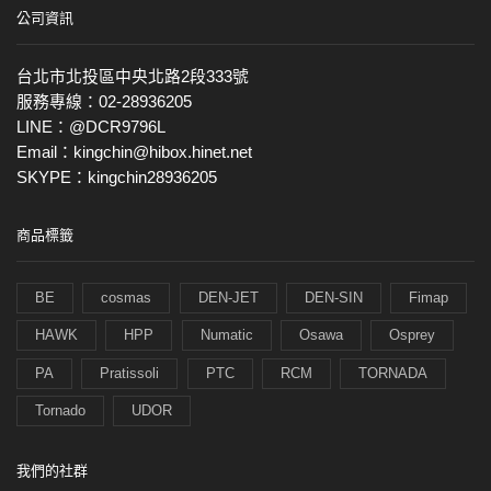
公司資訊
台北市北投區中央北路2段333號
服務專線：02-28936205
LINE：@DCR9796L
Email：kingchin@hibox.hinet.net
SKYPE：kingchin28936205
商品標籤
BE
cosmas
DEN-JET
DEN-SIN
Fimap
HAWK
HPP
Numatic
Osawa
Osprey
PA
Pratissoli
PTC
RCM
TORNADA
Tornado
UDOR
我們的社群