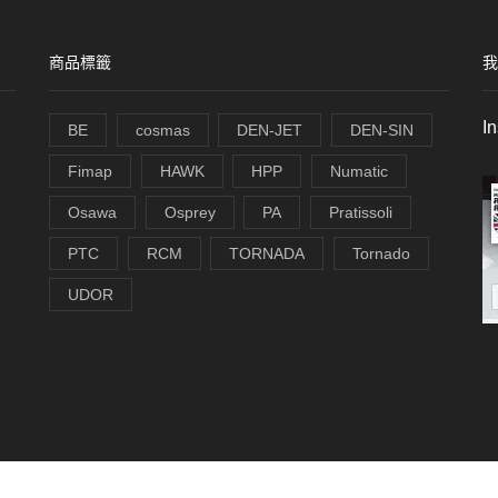
商品標籤
我
I
BE
cosmas
DEN-JET
DEN-SIN
Fimap
HAWK
HPP
Numatic
Osawa
Osprey
PA
Pratissoli
PTC
RCM
TORNADA
Tornado
UDOR