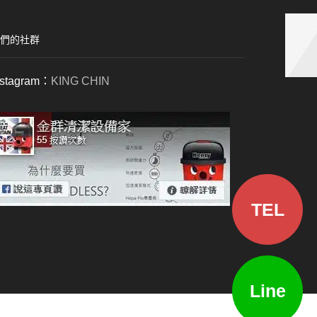
們的社群
nstagram：
KING CHIN
TEL
Line