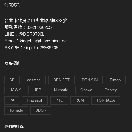
公司資訊
台北市北投區中央北路2段333號
服務專線：02-28936205
LINE：@DCR9796L
Email：kingchin@hibox.hinet.net
SKYPE：kingchin28936205
商品標籤
BE
cosmas
DEN-JET
DEN-SIN
Fimap
HAWK
HPP
Numatic
Osawa
Osprey
PA
Pratissoli
PTC
RCM
TORNADA
Tornado
UDOR
我們的社群