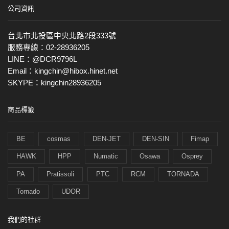
公司資訊
台北市北投區中央北路2段333號
服務專線：02-28936205
LINE：@DCR9796L
Email：kingchin@hibox.hinet.net
SKYPE：kingchin28936205
商品標籤
BE
cosmas
DEN-JET
DEN-SIN
Fimap
HAWK
HPP
Numatic
Osawa
Osprey
PA
Pratissoli
PTC
RCM
TORNADA
Tornado
UDOR
我們的社群