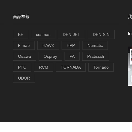
商品標籤
我
I
BE
cosmas
DEN-JET
DEN-SIN
Fimap
HAWK
HPP
Numatic
Osawa
Osprey
PA
Pratissoli
PTC
RCM
TORNADA
Tornado
UDOR