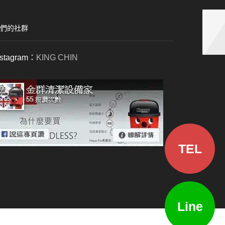
們的社群
nstagram：
KING CHIN
TEL
Line