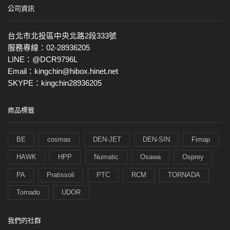
公司資訊
台北市北投區中央北路2段333號
服務專線：02-28936205
LINE：@DCR9796L
Email：kingchin@hibox.hinet.net
SKYPE：kingchin28936205
商品標籤
BE
cosmas
DEN-JET
DEN-SIN
Fimap
HAWK
HPP
Numatic
Osawa
Osprey
PA
Pratissoli
PTC
RCM
TORNADA
Tornado
UDOR
我們的社群