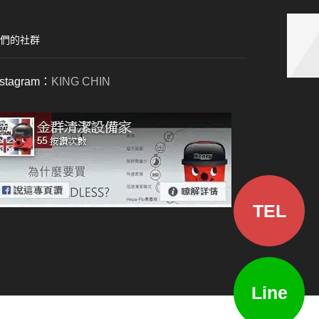
們的社群
nstagram：
KING CHIN
TEL
Line