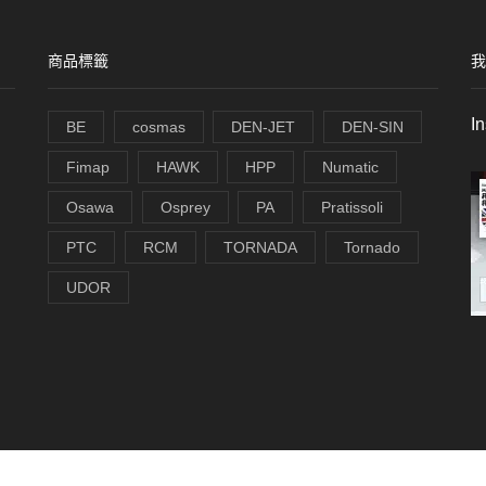
商品標籤
我
I
BE
cosmas
DEN-JET
DEN-SIN
Fimap
HAWK
HPP
Numatic
Osawa
Osprey
PA
Pratissoli
PTC
RCM
TORNADA
Tornado
UDOR