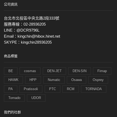
公司資訊
台北市北投區中央北路2段333號
服務專線：02-28936205
LINE：@DCR9796L
Email：kingchin@hibox.hinet.net
SKYPE：kingchin28936205
商品標籤
BE
cosmas
DEN-JET
DEN-SIN
Fimap
HAWK
HPP
Numatic
Osawa
Osprey
PA
Pratissoli
PTC
RCM
TORNADA
Tornado
UDOR
我們的社群