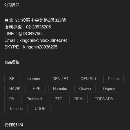
公司資訊
台北市北投區中央北路2段333號
服務專線：02-28936205
LINE：@DCR9796L
Email：kingchin@hibox.hinet.net
SKYPE：kingchin28936205
商品標籤
BE
cosmas
DEN-JET
DEN-SIN
Fimap
HAWK
HPP
Numatic
Osawa
Osprey
PA
Pratissoli
PTC
RCM
TORNADA
Tornado
UDOR
我們的社群