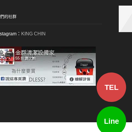
們的社群
nstagram：
KING CHIN
TEL
Line