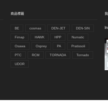
商品標籤
我
I
BE
cosmas
DEN-JET
DEN-SIN
Fimap
HAWK
HPP
Numatic
Osawa
Osprey
PA
Pratissoli
PTC
RCM
TORNADA
Tornado
UDOR