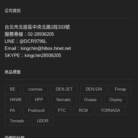
公司資訊
台北市北投區中央北路2段333號
服務專線：02-28936205
LINE：@DCR9796L
Email：kingchin@hibox.hinet.net
SKYPE：kingchin28936205
商品標籤
BE
cosmas
DEN-JET
DEN-SIN
Fimap
HAWK
HPP
Numatic
Osawa
Osprey
PA
Pratissoli
PTC
RCM
TORNADA
Tornado
UDOR
我們的社群