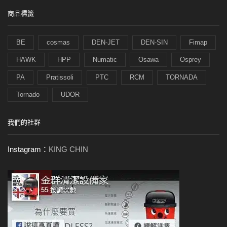
商品標籤
BE
cosmas
DEN-JET
DEN-SIN
Fimap
HAWK
HPP
Numatic
Osawa
Osprey
PA
Pratissoli
PTC
RCM
TORNADA
Tornado
UDOR
我們的社群
Instagram：
KING CHIN