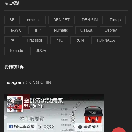
商品標籤
BE
cosmas
DEN-JET
DEN-SIN
Fimap
HAWK
HPP
Numatic
Osawa
Osprey
PA
Pratissoli
PTC
RCM
TORNADA
Tornado
UDOR
我們的社群
Instagram：
KING CHIN