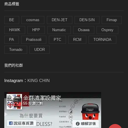
商品標籤
BE
cosmas
DEN-JET
DEN-SIN
Fimap
HAWK
HPP
Numatic
Osawa
Osprey
PA
Pratissoli
PTC
RCM
TORNADA
Tornado
UDOR
我們的社群
Instagram：
KING CHIN