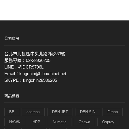
公司資訊
台北市北投區中央北路2段333號
服務專線：02-28936205
LINE：@DCR9796L
Email：kingchin@hibox.hinet.net
SKYPE：kingchin28936205
商品標籤
BE
cosmas
DEN-JET
DEN-SIN
Fimap
HAWK
HPP
Numatic
Osawa
Osprey