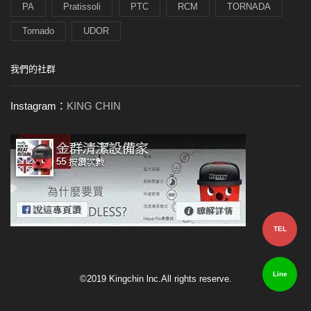
PA
Pratissoli
PTC
RCM
TORNADA
Tornado
UDOR
我們的社群
Instagram：
KING CHIN
TEL
Line
©2019 Kingchin lnc.All rights reserve.