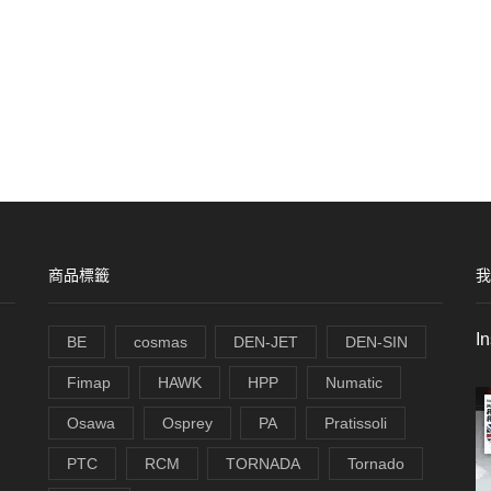
商品標籤
我
I
BE
cosmas
DEN-JET
DEN-SIN
Fimap
HAWK
HPP
Numatic
Osawa
Osprey
PA
Pratissoli
PTC
RCM
TORNADA
Tornado