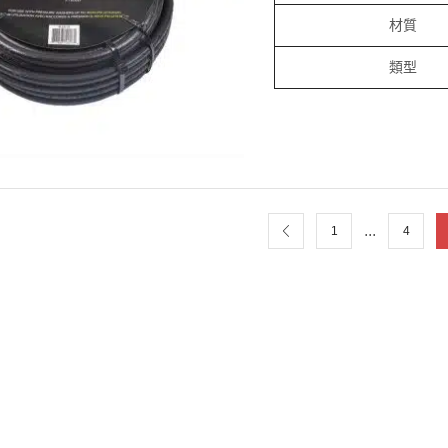
材質
類型
...
1
4