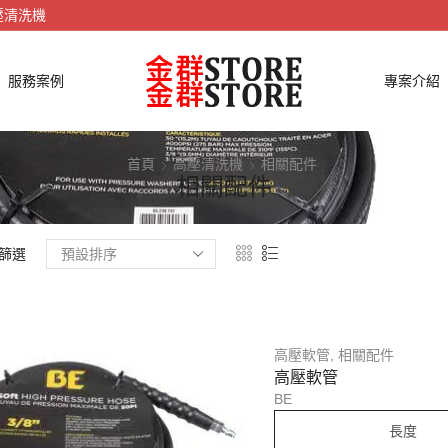
壓清洗機
服務案例
專案介紹
首頁
高壓清洗機
相關配件
相關配件
篩選
高壓軟管
,
相關配件
高壓軟管
BE
長度