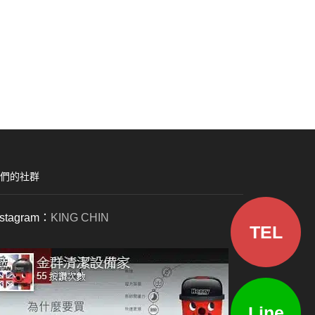
們的社群
nstagram：
KING CHIN
TEL
Line