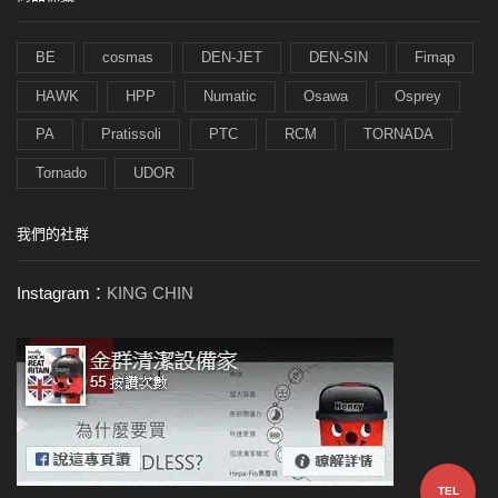
BE
cosmas
DEN-JET
DEN-SIN
Fimap
HAWK
HPP
Numatic
Osawa
Osprey
PA
Pratissoli
PTC
RCM
TORNADA
Tornado
UDOR
我們的社群
Instagram：
KING CHIN
TEL