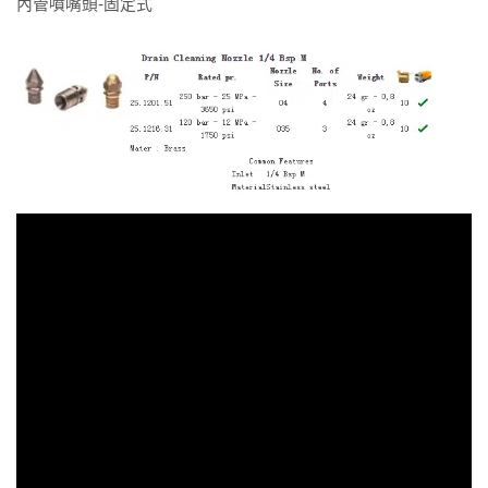
內管噴嘴頭-固定式