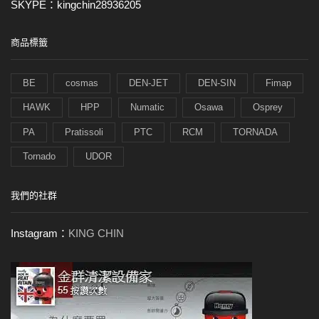
SKYPE：kingchin28936205
商品標籤
BE
cosmas
DEN-JET
DEN-SIN
Fimap
HAWK
HPP
Numatic
Osawa
Osprey
PA
Pratissoli
PTC
RCM
TORNADA
Tornado
UDOR
我們的社群
Instagram：
KING CHIN