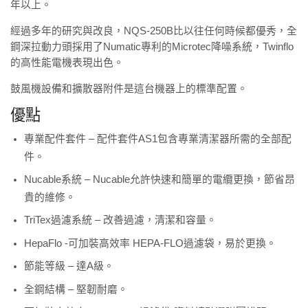
年以上。
經過多年的研究與改良，NQS-250B比以往任何時候都優秀，全
鋼深拉動力頭採用了Numatic專利的Microtec降噪系統，Twinflo
的高性能電機表現出色。
鼓風機設備和擴散器附件是這台機器上的標準配置。
優點
專業配件套件 – 配件套件AS1包含專業清潔器所需的全部配
件。
Nucable系統 – Nucable允許快速和簡單的電纜更換，節省昂
貴的維修。
TriTex過濾系統 – 改善過濾，清潔和容量。
HepaFlo -可加裝高效率 HEPA-FLO過濾袋，易於更換。
節能等級 – 達A級。
全鋼結構 – 堅韌耐磨。