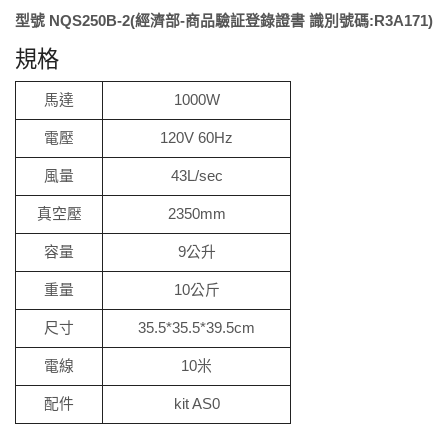
型號 NQS250B-2(經濟部-商品驗証登錄證書 識別號碼:R3A171)
規格
馬達
1000W
電壓
120V 60Hz
風量
43L/sec
真空壓
2350mm
容量
9公升
重量
10公斤
尺寸
35.5*35.5*39.5cm
電線
10米
配件
kit AS0