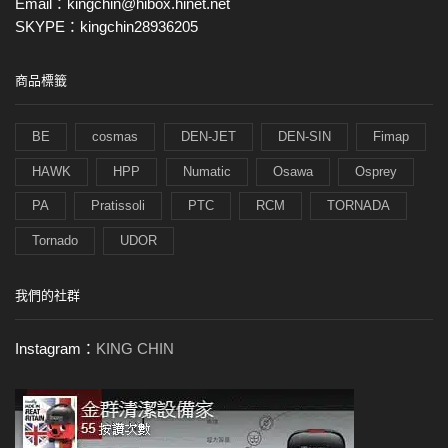
Email：kingchin@hibox.hinet.net
SKYPE：kingchin28936205
商品標籤
BE
cosmas
DEN-JET
DEN-SIN
Fimap
HAWK
HPP
Numatic
Osawa
Osprey
PA
Pratissoli
PTC
RCM
TORNADA
Tornado
UDOR
我們的社群
Instagram：
KING CHIN