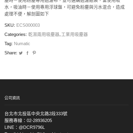
塵時－使用粉塵專用過濾布，並可選購過濾紙袋，當使用吸
水，吸油時－使用專用浮球盤，可避免粉塵與污水混合，造成
處理不便，解剖圖如下
SKU:
ECS000003
Categories:
乾濕兩用吸塵器
,
工業用吸塵器
Tag:
Numatic
Share:
公司資訊
台北市北投區中央北路2段333號
服務專線：02-28936205
LINE：@DCR9796L