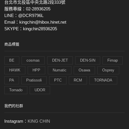
台北市北投區中央北路2段333號
服務專線：02-28936205
LINE：@DCR9796L
Email：kingchin@hibox.hinet.net
SKYPE：kingchin28936205
商品標籤
BE
cosmas
DEN-JET
DEN-SIN
Fimap
HAWK
HPP
Numatic
Osawa
Osprey
PA
Pratissoli
PTC
RCM
TORNADA
Tornado
UDOR
我們的社群
Instagram：
KING CHIN