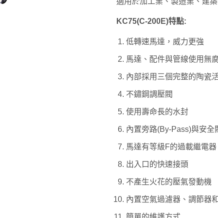
適用於加工業、製造業、建築
KC75(C-200E)特點:
低轉速馬達，威力更強
馬達、配件與管線使用無
內部採用三個完整的陶瓷
不鏽鋼調壓閥
使用壽命長的水封
內置旁路(By-Pass)與安全
馬達有等級F的過載繼電器
出入口的快速接頭
不產生火花的壓氣發動機
內置空氣過濾器、調節器
簡單的維護方式