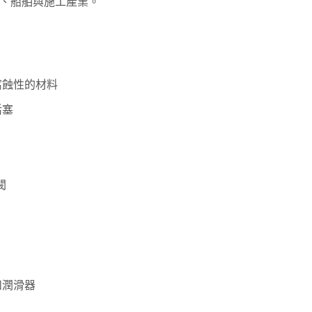
、船舶與施工產業。
腐蝕性的材料
活塞
閥
和潤滑器