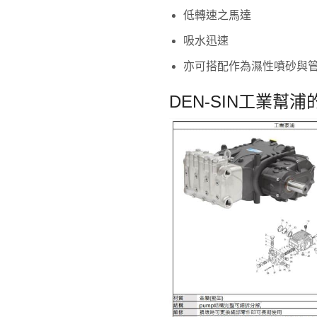
低轉速之馬達
吸水迅速
亦可搭配作為濕性噴砂與
DEN-SIN工業幫浦