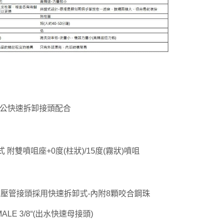
公快速拆卸接頭配合
附雙噴咀座+0度(柱狀)/15度(霧狀)噴咀
式高壓管接頭採用快速拆卸式-內附8顆咬合鋼珠
MALE 3/8“(出水快速母接頭)