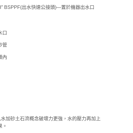
E 3/8″ BSPPF(出水快速公接頭)—置於機器出水口
水口
紗管
頭內
,水加砂土石流概念破壞力更強，水的壓力再加上
果。