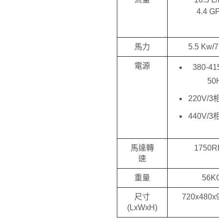
4.4 G
馬力
5.5 Kw/
電源
380-41
50
220V/3
440V/3
馬達轉
1750
速
重量
56K
尺寸
720x480x
(LxWxH)