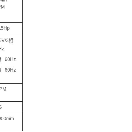
PM
7.5Hp
5V/3相
Hz
相 60Hz
相 60Hz
RPM
G
900mm