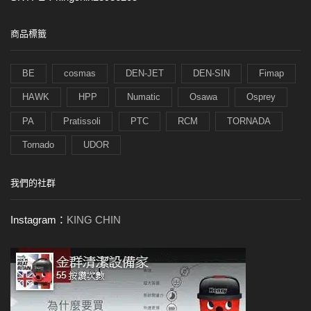
商品標籤
BE
cosmas
DEN-JET
DEN-SIN
Fimap
HAWK
HPP
Numatic
Osawa
Osprey
PA
Pratissoli
PTC
RCM
TORNADA
Tornado
UDOR
我們的社群
Instagram：
KING CHIN