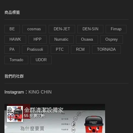
商品標籤
BE
cosmas
DEN-JET
DEN-SIN
Fimap
HAWK
HPP
Numatic
Osawa
Osprey
PA
Pratissoli
PTC
RCM
TORNADA
Tornado
UDOR
我們的社群
Instagram：
KING CHIN