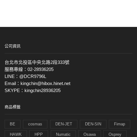
公司資訊
台北市北投區中央北路2段333號
服務專線：02-28936205
LINE：@DCR9796L
Email：kingchin@hibox.hinet.net
SKYPE：kingchin28936205
商品標籤
BE
cosmas
DEN-JET
DEN-SIN
Fimap
HAWK
HPP
Numatic
Osawa
Osprey