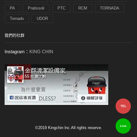
PA
Pratissoli
PTC
RCM
TORNADA
Tornado
UDOR
我們的社群
Instagram：
KING CHIN
TEL
Line
©2019 Kingchin lnc.All rights reserve.