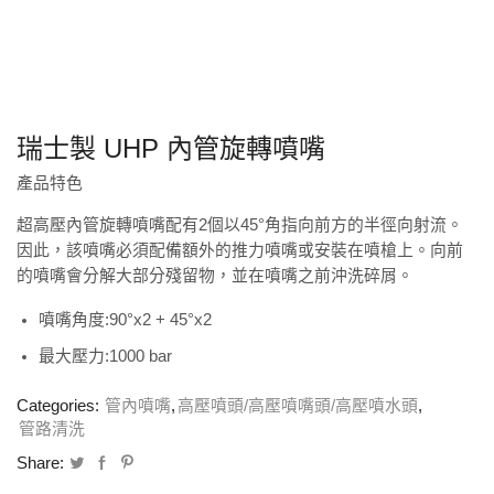
瑞士製 UHP 內管旋轉噴嘴
產品特色
超高壓內管旋轉噴嘴配有2個以45°角指向前方的半徑向射流。
因此，該噴嘴必須配備額外的推力噴嘴或安裝在噴槍上。向前
的噴嘴會分解大部分殘留物，並在噴嘴之前沖洗碎屑。
噴嘴角度:90°x2 + 45°x2
最大壓力:1000 bar
Categories:
管內噴嘴
,
高壓噴頭/高壓噴嘴頭/高壓噴水頭
,
管路清洗
Share: