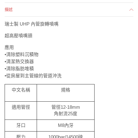
描述
瑞士製 UHP 內管旋轉噴嘴
超高壓噴嘴頭
應用
•清除塑料沉積物
•清潔熱交換器
•清除脂肪堆積
•從房屋到主管線的管道沖洗
中文名稱
規格
適用管徑
管徑12-18mm
角射流25度
牙口
M8內牙
壓力
1000bar/14500磅