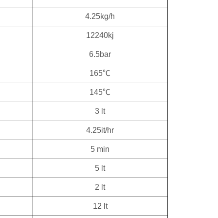
4.25kg/h
12240kj
6.5bar
165℃
145℃
3 lt
4.25it/hr
5 min
5 lt
2 lt
12 lt