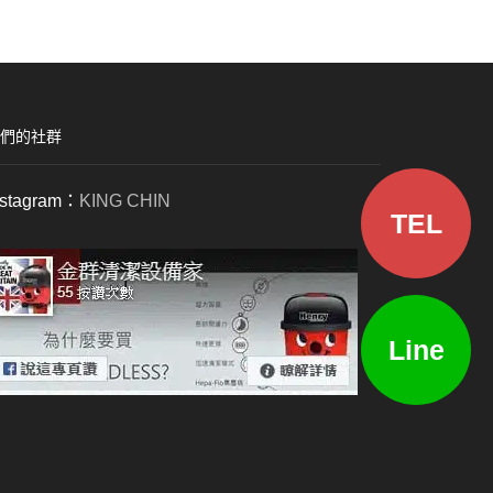
們的社群
nstagram：
KING CHIN
TEL
Line