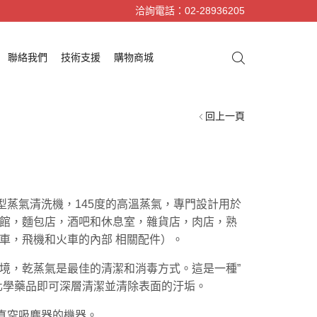
洽詢電話：02-28936205
聯絡我們
技術支援
購物商城
回上一頁
業型蒸氣清洗機，145度的高溫蒸氣，專門設計用於
館，麵包店，酒吧和休息室，雜貨店，肉店，熟
車，飛機和火車的內部 相關配件）。
境，乾蒸氣是最佳的清潔和消毒方式。這是一種”
化學藥品即可深層清潔並清除表面的汙垢。
和真空吸塵器的機器。