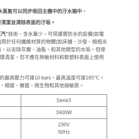
水蒸氣可以同步吸回主機中的汙水箱中
。
層清潔並清除表面的汙垢。
汽”
技術，含水量少，可保護需防水的設備(如電
適用於任何纖維材質的物體(如床鋪、沙發、榻榻米
滴，以去除灰塵、油脂、和其他類型的水垢。但使
理清潔，您不應在熱敏材料和軟塑料表面上使用
高壓力可達10 bars，最高溫度可達185°C。
、細菌、黴菌、微生物和其他過敏原。
Serie3
3400W
230V
50Hz