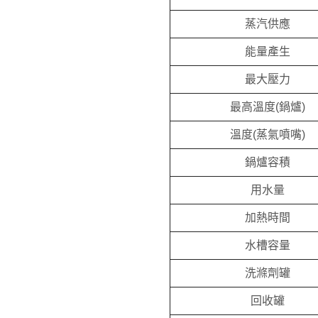
蒸汽供應
能量產生
最大壓力
最高溫度(鍋爐)
溫度(蒸氣噴嘴)
鍋爐容積
用水量
加熱時間
水槽容量
洗滌劑罐
回收罐