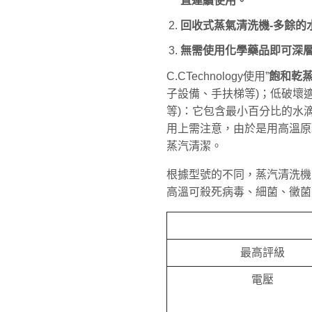
直連續使用。
回收式蒸氣清洗機-多餘的
無需使用化學藥品即可深
C.CTechnology使用”
飽和乾蒸
子設備、手扶梯等)；低破壞
等)：它包含最小百分比的水
用上需注意，由於是用高溫原
蒸汽清潔。
根據型號的不同，蒸汽清洗機的最
高溫可殺死病毒、細菌、黴菌
最高評級
電壓