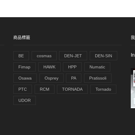
商品標籤
我
I
BE
cosmas
DEN-JET
DEN-SIN
Fimap
HAWK
HPP
Numatic
Osawa
Osprey
PA
Pratissoli
PTC
RCM
TORNADA
Tornado
UDOR