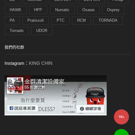
HAWK
HPP
Numatic
Osawa
Osprey
PA
Pratissoli
PTC
RCM
TORNADA
Tornado
UDOR
我們的社群
Instagram：
KING CHIN
TEL