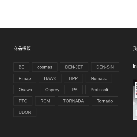
商品標籤
我
I
BE
cosmas
DEN-JET
DEN-SIN
Fimap
HAWK
HPP
Numatic
Osawa
Osprey
PA
Pratissoli
PTC
RCM
TORNADA
Tornado
UDOR