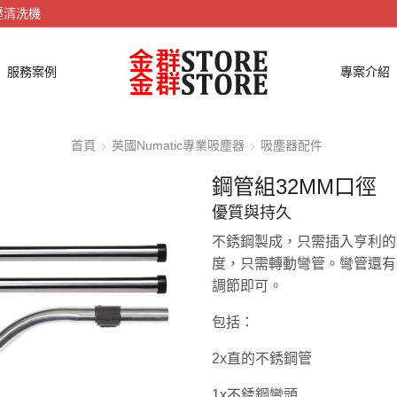
壓清洗機
服務案例
專案介紹
首頁
英國Numatic專業吸塵器
吸塵器配件
鋼管組32MM口徑
優質與持久
不銹鋼製成，只需插入亨利的
度，只需轉動彎管。彎管還有
調節即可。
包括：
2x直的不銹鋼管
1x不銹鋼彎頭