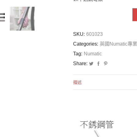
SKU:
601023
Categories:
英國Numatic
Tag:
Numatic
Share:
描述