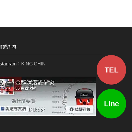
們的社群
nstagram：
KING CHIN
TEL
Line