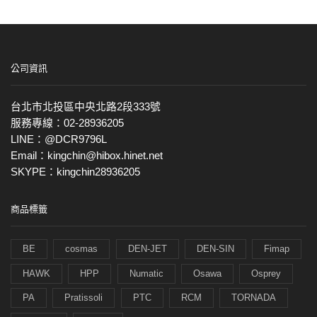
公司資訊
台北市北投區中央北路2段333號
服務專線：02-28936205
LINE：@DCR9796L
Email：kingchin@hibox.hinet.net
SKYPE：kingchin28936205
商品標籤
BE
cosmas
DEN-JET
DEN-SIN
Fimap
HAWK
HPP
Numatic
Osawa
Osprey
PA
Pratissoli
PTC
RCM
TORNADA