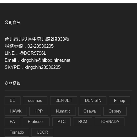
公司資訊
台北市北投區中央北路2段333號
服務專線：02-28936205
LINE：@DCR9796L
Email：kingchin@hibox.hinet.net
SKYPE：kingchin28936205
商品標籤
BE
cosmas
DEN-JET
DEN-SIN
Fimap
HAWK
HPP
Numatic
Osawa
Osprey
PA
Pratissoli
PTC
RCM
TORNADA
Tornado
UDOR