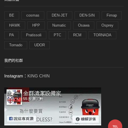
BE
cosmas
DEN-JET
DEN-SIN
Fimap
HAWK
HPP
Numatic
Osawa
Osprey
PA
Pratissoli
PTC
RCM
TORNADA
Tornado
UDOR
我們的社群
Instagram：
KING CHIN
TEL