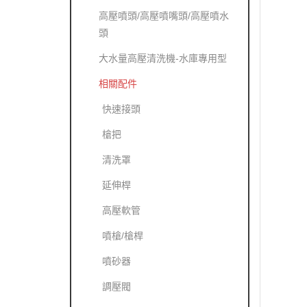
高壓噴頭/高壓噴嘴頭/高壓噴水
頭
大水量高壓清洗機-水庫專用型
相關配件
快速接頭
槍把
清洗罩
延伸桿
高壓軟管
噴槍/槍桿
噴砂器
調壓閥