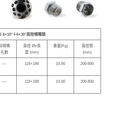
6 6
×
10
°＋
6
×
30
°高效噴嘴頭
前噴嘴
直徑 Øx長
重量(Kg)
直徑管
孔數
度 (mm)
(mm)
—-
118×188
10,00
200-800
—-
118×188
10,00
200-800