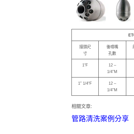
ET
接頭尺
後噴嘴
寸
孔數
1“F
12 –
1/4″M
1″ 1/4“F
12 –
1/4″M
相關文章:
管路清洗案例分享