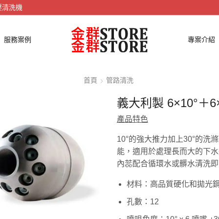
壓清洗機
服務案例
專案介紹
首頁
管路清洗
義大利製 6×10°＋6
產品特色
10°的強大推力加上30°的
能，適用於處理長而大的下水
內蕊配合循環水或髒水清洗即
材料：高品質硬化和拋光鋼
孔數：12