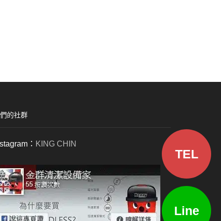
們的社群
nstagram：
KING CHIN
TEL
Line