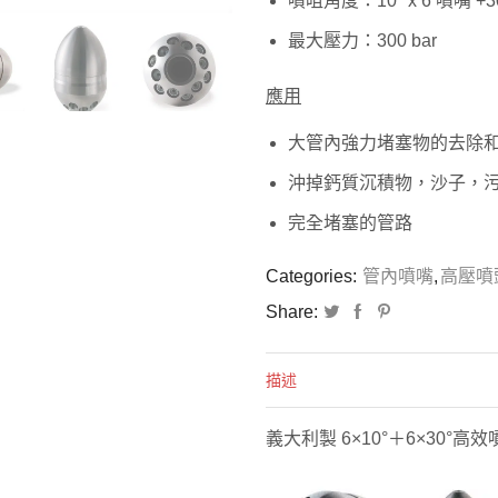
噴咀角度：10° x 6 噴嘴 +30
最大壓力：300 bar
應用
大管內強力堵塞物的去除
沖掉鈣質沉積物，沙子，
完全堵塞的管路
Categories:
管內噴嘴
,
高壓噴
Share:
描述
義大利製 6×10°＋6×30°高效