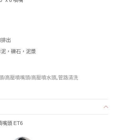
° x 6 噴嘴
和排出
污泥，礫石，泥漿
頭/高壓噴嘴頭/高壓噴水頭
,
管路清洗
噴嘴頭 ET6