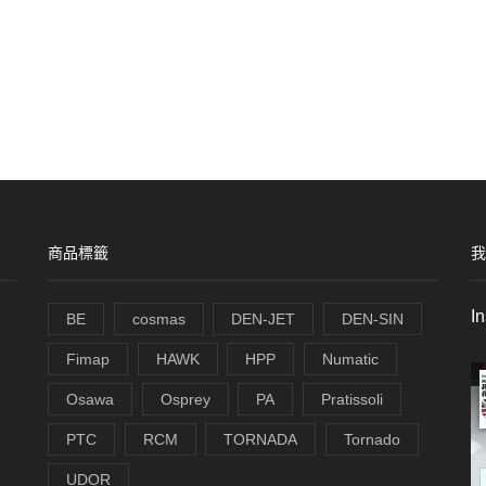
商品標籤
我
I
BE
cosmas
DEN-JET
DEN-SIN
Fimap
HAWK
HPP
Numatic
Osawa
Osprey
PA
Pratissoli
PTC
RCM
TORNADA
Tornado
UDOR