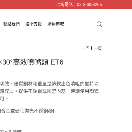
洽詢電話：02-28936205
聯絡我們
技術支援
購物商城
回上一頁
×30°高效噴嘴頭 ET6
洗滌功效、優質鋼材和重量是這款出色噴咀的獨特功
道碎屑。提供不銹鋼或陶瓷內蕊，建議使用陶瓷
可。
合金或硬化拋光不銹鋼/鋼