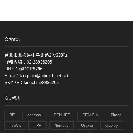
公司資訊
台北市北投區中央北路2段333號
服務專線：02-28936205
LINE：@DCR9796L
Email：kingchin@hibox.hinet.net
SKYPE：kingchin28936205
商品標籤
BE
cosmas
DEN-JET
DEN-SIN
Fimap
HAWK
HPP
Numatic
Osawa
Osprey