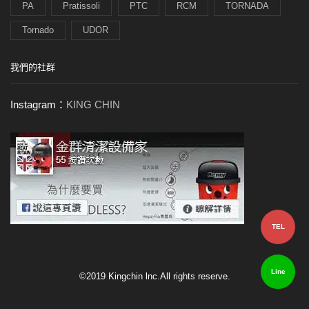
PA
Pratissoli
PTC
RCM
TORNADA
Tornado
UDOR
我們的社群
Instagram：
KING CHIN
TEL
Line
©2019 Kingchin lnc.All rights reserve.