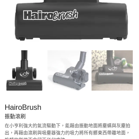
HairoBrush
振動滾刷
在小亨利強大的氣流驅動下，能藉由振動地面將塵螨與灰塵拍
出，再藉由滾刷與吸塵器強力的吸力將所有髒東西帶離地面，