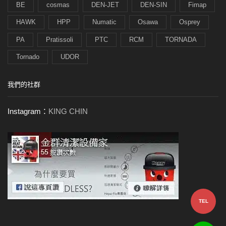
BE
cosmas
DEN-JET
DEN-SIN
Fimap
HAWK
HPP
Numatic
Osawa
Osprey
PA
Pratissoli
PTC
RCM
TORNADA
Tornado
UDOR
我們的社群
Instagram：
KING CHIN
TEL