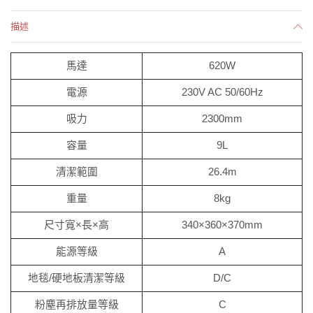
描述
馬達
620W
電源
230V AC 50/60Hz
吸力
2300mm
容量
9L
清潔範圍
26.4m
重量
8kg
尺寸寬×長×高
340×360×370mm
能源等級
A
地毯/硬地板清潔等級
D/C
粉塵再排放量等級
C