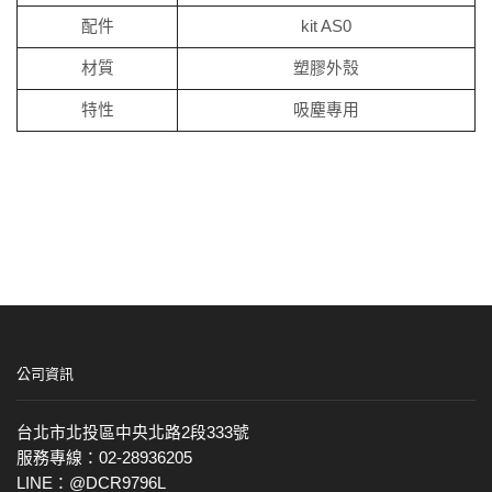
配件
kit AS0
材質
塑膠外殼
特性
吸塵專用
公司資訊
台北市北投區中央北路2段333號
服務專線：02-28936205
LINE：@DCR9796L