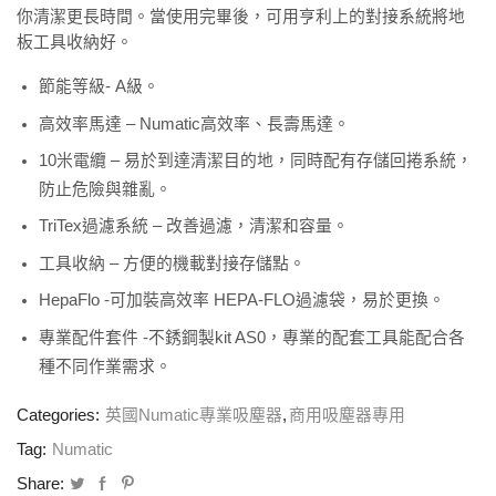
你清潔更長時間。當使用完畢後，可用亨利上的對接系統將地
板工具收納好。
節能等級- A級。
高效率馬達 – Numatic高效率、長壽馬達。
10米電纜 – 易於到達清潔目的地，同時配有存儲回捲系統，
防止危險與雜亂。
TriTex過濾系統 – 改善過濾，清潔和容量。
工具收納 – 方便的機載對接存儲點。
HepaFlo -可加裝高效率 HEPA-FLO過濾袋，易於更換。
專業配件套件 -不銹鋼製kit AS0，專業的配套工具能配合各
種不同作業需求。
Categories:
英國Numatic專業吸塵器
,
商用吸塵器專用
Tag:
Numatic
Share: