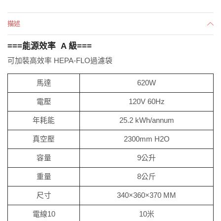
描述
===
能源效率 A 級===
可加裝高效率 HEPA-FLO過濾袋
馬達
620W
電壓
120V 60Hz
年耗能
25.2 kWh/annum
真空壓
2300mm H2O
容量
9公升
重量
8公斤
尺寸
340×360×370 MM
電線10
10米