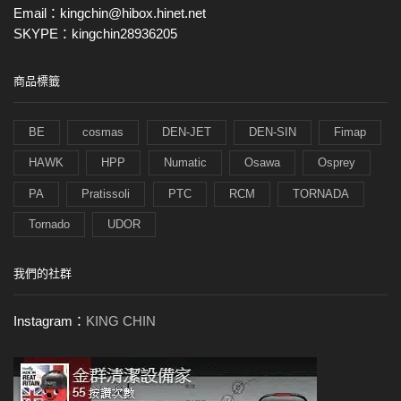
Email：kingchin@hibox.hinet.net
SKYPE：kingchin28936205
商品標籤
BE
cosmas
DEN-JET
DEN-SIN
Fimap
HAWK
HPP
Numatic
Osawa
Osprey
PA
Pratissoli
PTC
RCM
TORNADA
Tornado
UDOR
我們的社群
Instagram：
KING CHIN