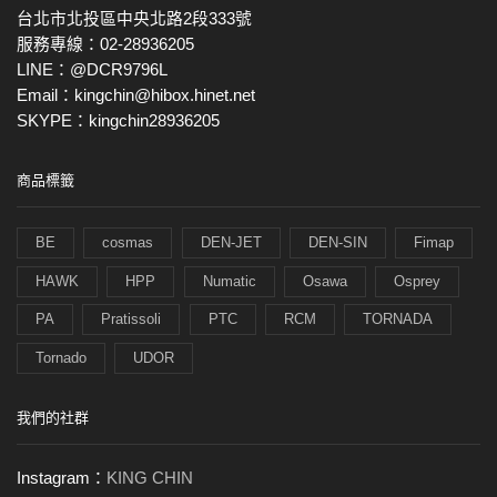
台北市北投區中央北路2段333號
服務專線：02-28936205
LINE：@DCR9796L
Email：kingchin@hibox.hinet.net
SKYPE：kingchin28936205
商品標籤
BE
cosmas
DEN-JET
DEN-SIN
Fimap
HAWK
HPP
Numatic
Osawa
Osprey
PA
Pratissoli
PTC
RCM
TORNADA
Tornado
UDOR
我們的社群
Instagram：
KING CHIN