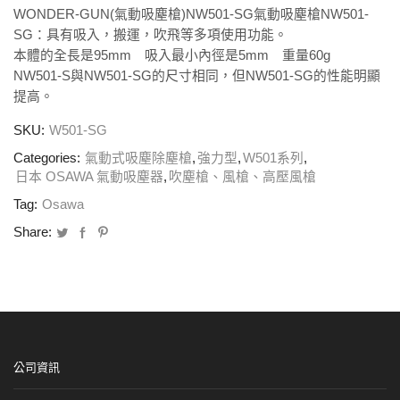
WONDER-GUN(氣動吸塵槍)NW501-SG氣動吸塵槍NW501-
SG：具有吸入，搬運，吹飛等多項使用功能。
本體的全長是95mm 吸入最小內徑是5mm 重量60g
NW501-S與NW501-SG的尺寸相同，但NW501-SG的性能明顯
提高。
SKU:
W501-SG
Categories:
氣動式吸塵除塵槍
,
強力型
,
W501系列
,
日本 OSAWA 氣動吸塵器
,
吹塵槍、風槍、高壓風槍
Tag:
Osawa
Share:
公司資訊