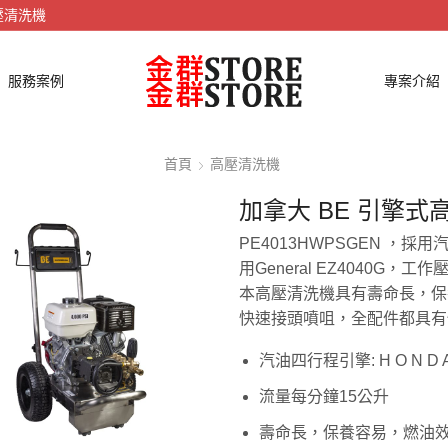
壓清洗機
服務案例
專案介紹
首頁
高壓清洗機
加拿大 BE 引擎式高
PE4013HWPSGEN ，採用
用General EZ4040G，工作壓力4
本高壓清洗機具有壽命長，保
快速接頭噴咀，全配件都具有
汽油四行程引擎: H O N D A 
流量每分鐘15公升
壽命長，保養容易，燃油