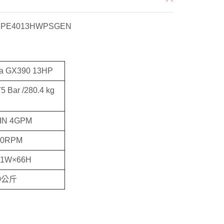
E4013HWPSGEN
da GX390 13HP
5 Bar /280.4 kg
MIN 4GPM
00RPM
71W×66H
0公斤