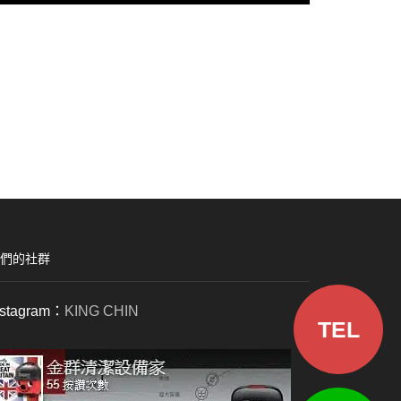
們的社群
nstagram：
KING CHIN
TEL