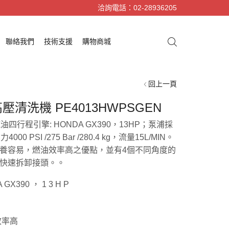
洽詢電話：02-28936205
聯絡我們
技術支援
購物商城
回上一頁
壓清洗機 PE4013HWPSGEN
汽油四行程引擎: HONDA GX390，13HP；泵浦採
000 PSI /275 Bar /280.4 kg，流量15L/MIN。
養容易，燃油效率高之優點，並有4個不同角度的
快速拆卸接頭。。
GX390 ， 1 3 H P
效率高