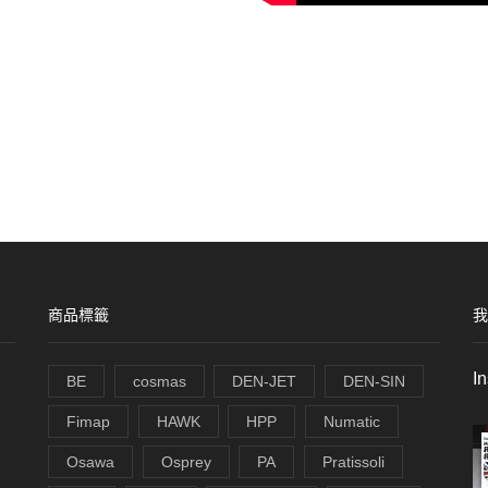
商品標籤
我
I
BE
cosmas
DEN-JET
DEN-SIN
Fimap
HAWK
HPP
Numatic
Osawa
Osprey
PA
Pratissoli