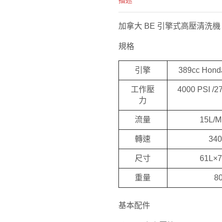
描述
加拿大 BE 引擎式高壓清洗機 P
規格
引擎
389cc Hon
工作壓
4000 PSI /27
力
流量
15L/
轉速
34
尺寸
61L×
重量
8
基本配件