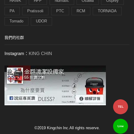
HAWK
HPP
Numatic
Osawa
Osprey
PA
Pratissoli
PTC
RCM
TORNADA
Tornado
UDOR
我們的社群
Instagram：
KING CHIN
TEL
Line
©2019 Kingchin lnc.All rights reserve.