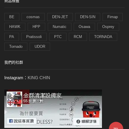
商品標籤
BE
cosmas
DEN-JET
DEN-SIN
Fimap
HAWK
HPP
Numatic
Osawa
Osprey
PA
Pratissoli
PTC
RCM
TORNADA
Tornado
UDOR
我們的社群
Instagram：
KING CHIN
TEL