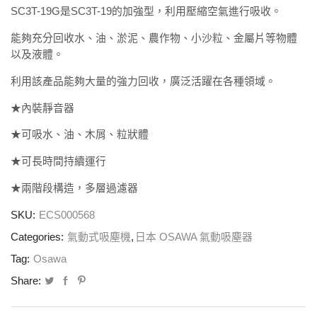
SC3T-19G
是
SC3T-19
的加強型，
利用壓縮空氣進行吸收
。
能夠充分回收水、油、淤泥、農作物、小沙粒、金屬片等物體
以及液體。
利用該產品能夠大量的強力回收，廣泛活躍在各種領域。
★內裝靜音器
★可吸水、油、木屑、粒狀體
★可長時間持續運行
★兩階段構造，多層過濾器
SKU:
ECS000568
Categories:
氣動式吸塵機
,
日本 OSAWA 氣動吸塵器
Tag:
Osawa
Share: