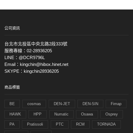
公司資訊
台北市北投區中央北路2段333號
服務專線：02-28936205
LINE：@DCR9796L
Email：kingchin@hibox.hinet.net
SKYPE：kingchin28936205
商品標籤
BE
cosmas
DEN-JET
DEN-SIN
Fimap
HAWK
HPP
Numatic
Osawa
Osprey
PA
Pratissoli
PTC
RCM
TORNADA