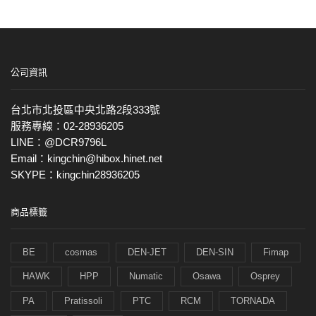
公司資訊
台北市北投區中央北路2段333號
服務專線：02-28936205
LINE：@DCR9796L
Email：kingchin@hibox.hinet.net
SKYPE：kingchin28936205
商品標籤
BE
cosmas
DEN-JET
DEN-SIN
Fimap
HAWK
HPP
Numatic
Osawa
Osprey
PA
Pratissoli
PTC
RCM
TORNADA