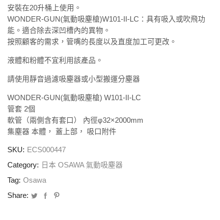
安裝在20升桶上使用。
WONDER-GUN(氣動吸塵槍)W101-II-LC：具有吸入或吹飛功
能。
適合除去深凹槽內的異物。
按照顧客的需求，管嘴的長度以及直度加工可更改。
液體和粉體不宜利用該產品。
請使用靜音過濾吸塵器或小型搬運分塵器
WONDER-GUN(氣動吸塵槍) W101-II-LC
管套 2個
軟管（兩側含有套口） 內徑φ32×2000mm
集塵器 本體， 蓋上部， 吸口附件
SKU:
ECS000447
Category:
日本 OSAWA 氣動吸塵器
Tag:
Osawa
Share: