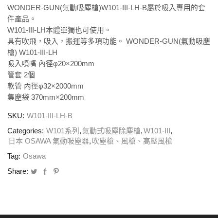
WONDER-GUN(氣動吸塵槍)W101-III-LH-B屬於吸入專用的套
件產品。
W101-III-LH本體單獨也可使用。
具有吹飛，吸入，搬運等多項功能。
WONDER-GUN(氣動吸塵
槍) W101-III-LH
吸入噴嘴 內徑φ20×200mm
管套 2個
軟管 內徑φ32×2000mm
集塵袋 370mm×200mm
SKU:
W101-III-LH-B
Categories:
W101系列
,
氣動式吸塵除塵槍
,
W101-III
,
日本 OSAWA 氣動吸塵器
,
吹塵槍、風槍、高壓風槍
Tag:
Osawa
Share: