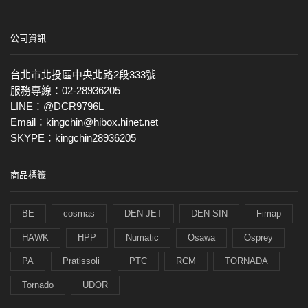
公司資訊
台北市北投區中央北路2段333號
服務專線：02-28936205
LINE：@DCR9796L
Email：kingchin@hibox.hinet.net
SKYPE：kingchin28936205
商品標籤
BE
cosmas
DEN-JET
DEN-SIN
Fimap
HAWK
HPP
Numatic
Osawa
Osprey
PA
Pratissoli
PTC
RCM
TORNADA
Tornado
UDOR