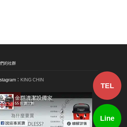
們的社群
nstagram：
KING CHIN
TEL
Line