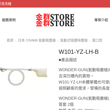
壓清洗機
服務案例
專案介紹
首頁
日本 OSAWA 氣動吸塵器
氣動式吸塵除塵槍
寬口型
W101-YZ-LH-B
■產品描述
WONDER-GUN(氣動吸塵槍)
去深凹槽內的異物。
W101-YZ-LH本體單獨也可
按照顧客的需求，管嘴的長度
WONDER-GUN(氣動吸塵槍) W
管套 2個