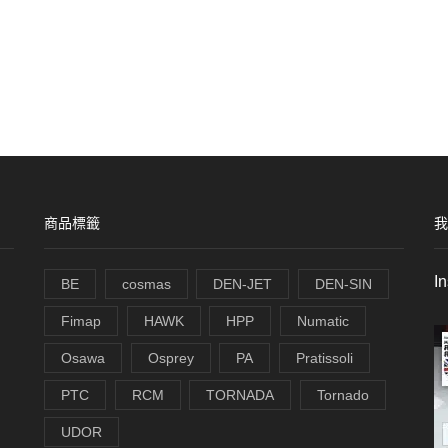
商品標籤
我
I
BE
cosmas
DEN-JET
DEN-SIN
Fimap
HAWK
HPP
Numatic
Osawa
Osprey
PA
Pratissoli
PTC
RCM
TORNADA
Tornado
UDOR