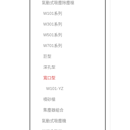
氣動式吸塵除塵槍
W101系列
W301系列
W501系列
W701系列
巨型
深孔型
寬口型
W101-YZ
噴砂槍
集塵器組合
氣動式吸塵機