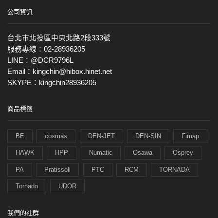
公司資訊
台北市北投區中央北路2段333號
服務專線：02-28936205
LINE：@DCR9796L
Email：kingchin@hibox.hinet.net
SKYPE：kingchin28936205
商品標籤
BE
cosmas
DEN-JET
DEN-SIN
Fimap
HAWK
HPP
Numatic
Osawa
Osprey
PA
Pratissoli
PTC
RCM
TORNADA
Tornado
UDOR
我們的社群